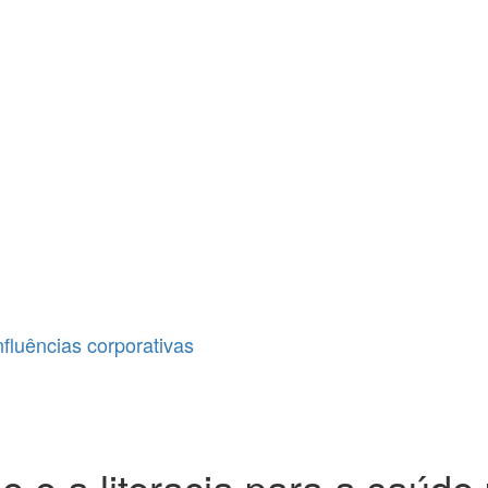
fluências corporativas
 e a literacia para a saúd