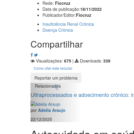
Rede:
Fiocruz
Data de publicação:
18/11/2022
Publicador/Editor:
Fiocruz
Insuficiência Renal Crônica
Doença Crônica
Compartilhar
Visualizações:
675
|
Downloads:
339
Como citar este recurso
Reportar um problema
Relacionados
Ultraprocessados e adoecimento crônico: in
por
Adelia Araujo
22/12/2025
Autocuidado em saúde