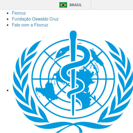
BRASIL
Fiocruz
Fundação Oswaldo Cruz
Fale com a Fiocruz