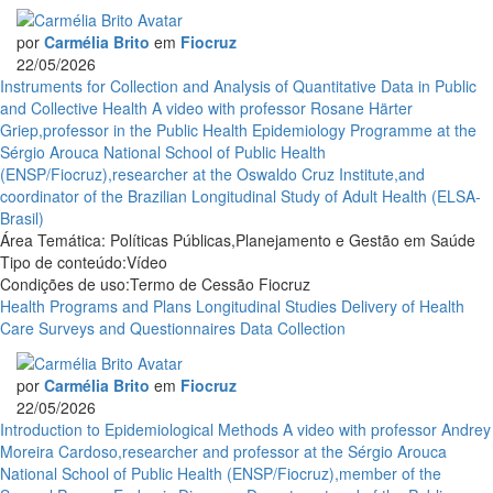
por
Carmélia Brito
em
Fiocruz
22/05/2026
Instruments
Instruments for Collection and Analysis of Quantitative Data in Public
for
and Collective Health
A video with professor Rosane Härter
Collection
Griep,professor in the Public Health Epidemiology Programme at the
and
Sérgio Arouca National School of Public Health
Analysis
(ENSP/Fiocruz),researcher at the Oswaldo Cruz Institute,and
of
coordinator of the Brazilian Longitudinal Study of Adult Health (ELSA-
Quantitative
Brasil)
Data
Área Temática:
Políticas Públicas,Planejamento e Gestão em Saúde
in
Tipo de conteúdo:
Vídeo
Public
Condições de uso:
Termo de Cessão Fiocruz
and
Health Programs and Plans
Longitudinal Studies
Delivery of Health
Collective
Care
Surveys and Questionnaires
Data Collection
Health
por
Carmélia Brito
em
Fiocruz
22/05/2026
Introduction to Epidemiological Methods
A video with professor Andrey
Moreira Cardoso,researcher and professor at the Sérgio Arouca
National School of Public Health (ENSP/Fiocruz),member of the