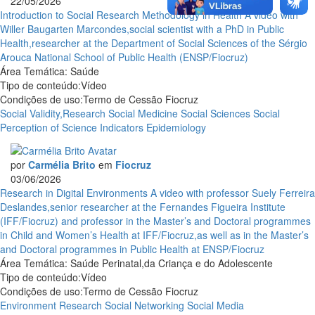
22/05/2026
Introduction to Social Research Methodology in Health
A video with
Willer Baugarten Marcondes,social scientist with a PhD in Public
Health,researcher at the Department of Social Sciences of the Sérgio
Arouca National School of Public Health (ENSP/Fiocruz)
Área Temática:
Saúde
Tipo de conteúdo:
Vídeo
Condições de uso:
Termo de Cessão Fiocruz
Social Validity,Research
Social Medicine
Social Sciences
Social
Perception of Science Indicators
Epidemiology
por
Carmélia Brito
em
Fiocruz
03/06/2026
Research in Digital Environments
A video with professor Suely Ferreira
Deslandes,senior researcher at the Fernandes Figueira Institute
(IFF/Fiocruz) and professor in the Master’s and Doctoral programmes
in Child and Women’s Health at IFF/Fiocruz,as well as in the Master’s
and Doctoral programmes in Public Health at ENSP/Fiocruz
Área Temática:
Saúde Perinatal,da Criança e do Adolescente
Tipo de conteúdo:
Vídeo
Condições de uso:
Termo de Cessão Fiocruz
Environment
Research
Social Networking
Social Media