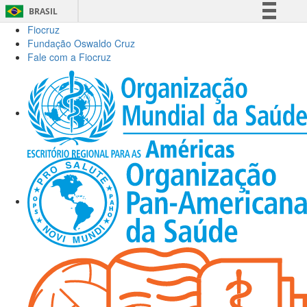
BRASIL
Fiocruz
Simplifique!
Fundação Oswaldo Cruz
Comunica BR
Fale com a Fiocruz
Participe
Acesso à informação
Legislação
Canais