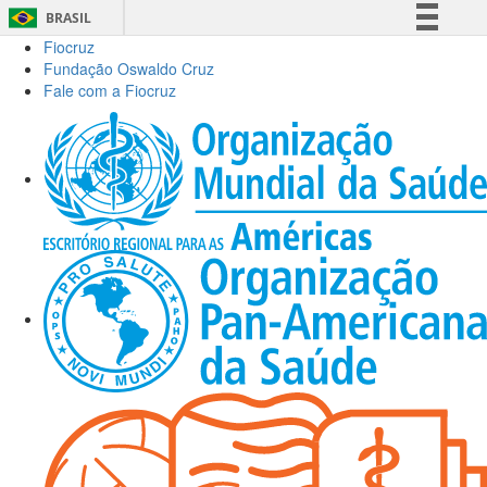
BRASIL
Fiocruz
Simplifique!
Fundação Oswaldo Cruz
Comunica BR
Fale com a Fiocruz
Participe
Acesso à informação
Legislação
Canais