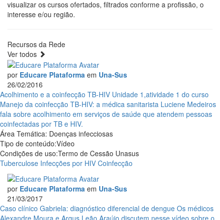
visualizar os cursos ofertados, filtrados conforme a profissão, o
interesse e/ou região.
Recursos da Rede
Ver todos
por
Educare Plataforma
em
Una-Sus
26/02/2016
Acolhimento e a coinfecção TB-HIV
Unidade 1,atividade 1 do curso
Manejo da coinfecção TB-HIV: a médica sanitarista Luciene Medeiros
fala sobre acolhimento em serviços de saúde que atendem pessoas
coinfectadas por TB e HIV.
Área Temática:
Doenças infecciosas
Tipo de conteúdo:
Vídeo
Condições de uso:
Termo de Cessão Unasus
Tuberculose
Infecções por HIV
Coinfecção
por
Educare Plataforma
em
Una-Sus
21/03/2017
Caso clínico Gabriela: diagnóstico diferencial de dengue
Os médicos
Alexandre Moura e Argus Leão Araújo discutem nesse vídeo sobre o