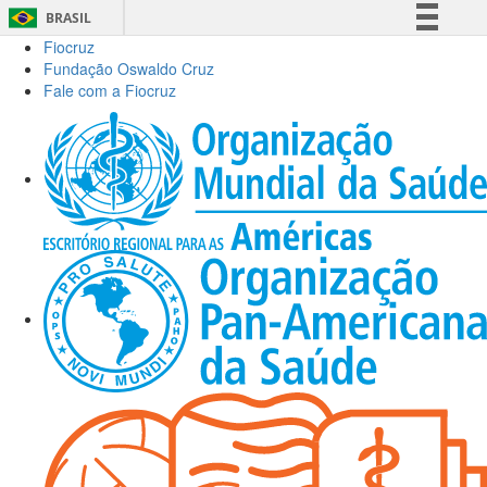
BRASIL
Fiocruz
Simplifique!
Fundação Oswaldo Cruz
Comunica BR
Fale com a Fiocruz
Participe
Acesso à informação
Legislação
Canais