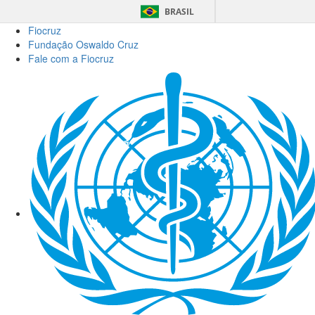
BRASIL
Fiocruz
Fundação Oswaldo Cruz
Fale com a Fiocruz