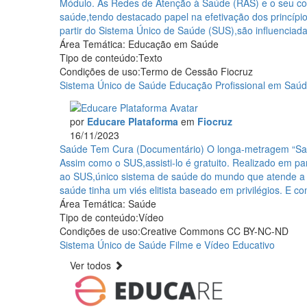
Introdução
Módulo. As Redes de Atenção à Saúde (RAS) e o seu com
ao
saúde,tendo destacado papel na efetivação dos princípio
SUS;
partir do Sistema Único de Saúde (SUS),são influenciadas
Módulo
Área Temática:
Educação em Saúde
3;
Tipo de conteúdo:
Texto
Redes
Condições de uso:
Termo de Cessão Fiocruz
de
Sistema Único de Saúde
Educação Profissional em Saúd
Atenção
e
por
Educare Plataforma
em
Fiocruz
a
16/11/2023
Atenção
Saúde
Saúde Tem Cura (Documentário)
O longa-metragem “Saú
Primária
Tem
Assim como o SUS,assisti-lo é gratuito. Realizado em p
à
Cura
ao SUS,único sistema de saúde do mundo que atende a 
Saúde
(Documentário)
saúde tinha um viés elitista baseado em privilégios. E c
(Avaliação
Área Temática:
Saúde
formativa)
Tipo de conteúdo:
Vídeo
Condições de uso:
Creative Commons CC BY-NC-ND
Sistema Único de Saúde
Filme e Vídeo Educativo
Ver todos