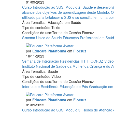
01/09/2023
da
Curso
Curso Introdução ao SUS; Módulo 2; Saúde é desenvolv
reforma
Introdução
alcance dos objetivos de aprendizagem deste Módulo. O
sanitária
ao
utilizado para fortalecer o SUS e se constitui em uma po
e
SUS;
Área Temática:
Educação em Saúde
o
Módulo
Tipo de conteúdo:
Texto
processo
2;
Condições de uso:
Termo de Cessão Fiocruz
constituinte
Saúde
Sistema Único de Saúde
Educação Profissional em Saúd
(1970
é
a
desenvolvimento:
1980)
por
Educare Plataforma
em
Fiocruz
a
(Avaliação
16/11/2023
abordagem
formativa)
Semana
Semana de Integração Residências IFF FIOCRUZ
Vídeo
do
de
Instituto Nacional de Saúde da Mulher,da Criança e do 
Complexo
Integração
Área Temática:
Saúde
Econômico-
Residências
Tipo de conteúdo:
Vídeo
Industrial
IFF
Condições de uso:
Termo de Cessão Fiocruz
da
FIOCRUZ
Internato e Residência
Educação de Pós-Graduação em
Saúde
(CEIS)
(Avaliação
por
Educare Plataforma
em
Fiocruz
formativa)
01/09/2023
Curso
Curso Introdução ao SUS; Módulo 3; Redes de Atenção e