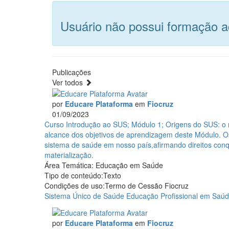
Usuário não possui formação 
Publicações
Ver todos
por
Educare Plataforma
em
Fiocruz
01/09/2023
Curso
Curso Introdução ao SUS; Módulo 1; Origens do SUS: o m
Introdução
alcance dos objetivos de aprendizagem deste Módulo. Os
ao
sistema de saúde em nosso país,afirmando direitos conqu
SUS;
materialização.
Módulo
Área Temática:
Educação em Saúde
1;
Tipo de conteúdo:
Texto
Origens
Condições de uso:
Termo de Cessão Fiocruz
do
Sistema Único de Saúde
Educação Profissional em Saúd
SUS:
o
por
Educare Plataforma
em
Fiocruz
movimento