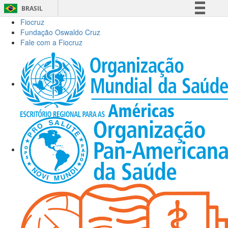
BRASIL
Fiocruz
Simplifique!
Fundação Oswaldo Cruz
Comunica BR
Fale com a Fiocruz
Participe
Acesso à informação
Legislação
Canais