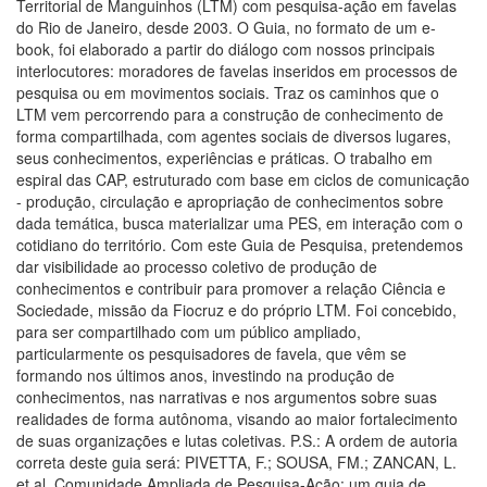
Territorial de Manguinhos (LTM) com pesquisa-ação em favelas
do Rio de Janeiro, desde 2003. O Guia, no formato de um e-
book, foi elaborado a partir do diálogo com nossos principais
interlocutores: moradores de favelas inseridos em processos de
pesquisa ou em movimentos sociais. Traz os caminhos que o
LTM vem percorrendo para a construção de conhecimento de
forma compartilhada, com agentes sociais de diversos lugares,
seus conhecimentos, experiências e práticas. O trabalho em
espiral das CAP, estruturado com base em ciclos de comunicação
- produção, circulação e apropriação de conhecimentos sobre
dada temática, busca materializar uma PES, em interação com o
cotidiano do território. Com este Guia de Pesquisa, pretendemos
dar visibilidade ao processo coletivo de produção de
conhecimentos e contribuir para promover a relação Ciência e
Sociedade, missão da Fiocruz e do próprio LTM. Foi concebido,
para ser compartilhado com um público ampliado,
particularmente os pesquisadores de favela, que vêm se
formando nos últimos anos, investindo na produção de
conhecimentos, nas narrativas e nos argumentos sobre suas
realidades de forma autônoma, visando ao maior fortalecimento
de suas organizações e lutas coletivas. P.S.: A ordem de autoria
correta deste guia será: PIVETTA, F.; SOUSA, FM.; ZANCAN, L.
et al. Comunidade Ampliada de Pesquisa-Ação: um guia de