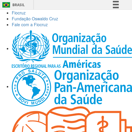
BRASIL
Fiocruz
Simplifique!
Fundação Oswaldo Cruz
Comunica BR
Fale com a Fiocruz
Participe
Acesso à informação
Legislação
Canais