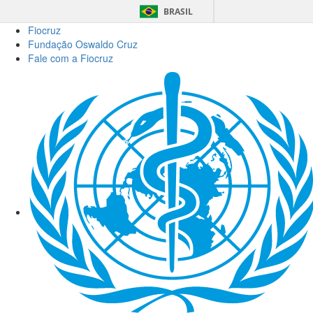
BRASIL
Fiocruz
Fundação Oswaldo Cruz
Fale com a Fiocruz