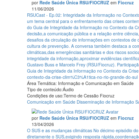
por
Rede Saúde Única RSU/FIOCRUZ
em
Fiocruz
Rio
11/06/2026
Grande
RSUCast
RSUCast - Ep.02: Integridade da Informação no Contexto
do
-
um tema central para o enfrentamento das crises contem
Sul
Ep.02:
do Guia de Integridade da Informação no Contexto da Cr
Integridade
decisão,a comunicação pública e a relação entre ciência
da
desafios da circulação de informações em contextos de c
Informação
cultura de prevenção. A conversa também destaca a com
no
climáticas,das emergências sanitárias e dos riscos socioa
Contexto
integridade da informação,aproximar evidências científi
da
Gustavo Buss e Marcelo Frey (RSU/Fiocruz). Participa
Crise
Guia de Integridade da Informação no Contexto da Cris
Climática
contexto-da-crise-clim%C3%A1tica-no-rio-grande-do-sul
Área Temática:
Informação e Comunicação em Saúde
Tipo de conteúdo:
Áudio
Condições de uso:
Termo de Cessão Fiocruz
Comunicação em Saúde
Disseminação de Informação
S
por
Rede Saúde Única RSU/FIOCRUZ
em
Fiocruz
13/04/2026
O
O SUS e as mudanças climáticas
No décimo episódio do
SUS
diretamente o SUS,exigindo resposta rápida,coordenaçã