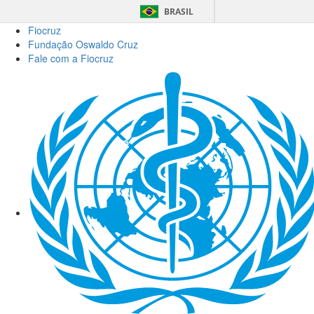
BRASIL
Fiocruz
Fundação Oswaldo Cruz
Fale com a Fiocruz