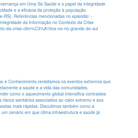
governança em Uma Só Saúde e o papel da integridade
ocidade e a eficácia da proteção à população
RS). Referências mencionadas no episódio: -
Integridade da Informação no Contexto da Crise
xto-da-crise-clim%C3%A1tica-no-rio-grande-do-sul
ão e Conhecimento,revisitamos os eventos extremos que
retamente a saúde e a vida das comunidades.
der como o aquecimento global intensifica contrastes
 riscos sanitários associados ao calor extremo e aos
espostas mais rápidas. Discutimos também como a
m um cenário em que clima,infraestrutura e saúde já