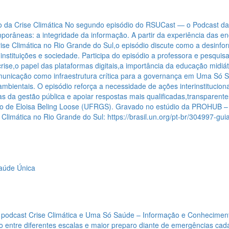
 da Crise Climática
No segundo episódio do RSUCast — o Podcast da
porâneas: a integridade da informação. A partir da experiência das e
ise Climática no Rio Grande do Sul,o episódio discute como a desinf
,instituições e sociedade. Participa do episódio a professora e pesqui
rise,o papel das plataformas digitais,a importância da educação midi
unicação como infraestrutura crítica para a governança em Uma Só 
mbientais. O episódio reforça a necessidade de ações interinstitucionais
cas da gestão pública e apoiar respostas mais qualificadas,transparen
ção de Eloisa Beling Loose (UFRGS). Gravado no estúdio da PROHUB
e Climática no Rio Grande do Sul: https://brasil.un.org/pt-br/30499
aúde Única
 podcast Crise Climática e Uma Só Saúde – Informação e Conhecimen
o entre diferentes escalas e maior preparo diante de emergências ca