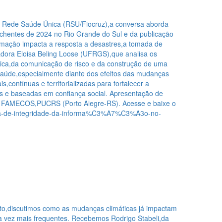
 Rede Saúde Única (RSU/Fiocruz),a conversa aborda
nchentes de 2024 no Rio Grande do Sul e da publicação
ormação impacta a resposta a desastres,a tomada de
sadora Eloisa Beling Loose (UFRGS),que analisa os
ática,da comunicação de risco e da construção de uma
Saúde,especialmente diante dos efeitos das mudanças
,contínuas e territorializadas para fortalecer a
tes e baseadas em confiança social. Apresentação de
 – FAMECOS,PUCRS (Porto Alegre-RS). Acesse e baixe o
7-guia-de-integridade-da-informa%C3%A7%C3%A3o-no-
to,discutimos como as mudanças climáticas já impactam
da vez mais frequentes. Recebemos Rodrigo Stabeli,da