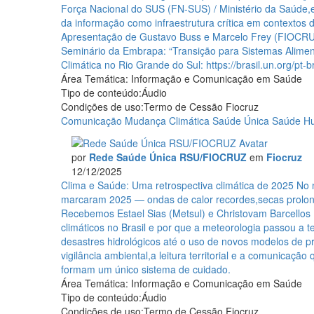
e
Força Nacional do SUS (FN-SUS) / Ministério da Saúde,
as
da informação como infraestrutura crítica em contextos d
mudanças
Apresentação de Gustavo Buss e Marcelo Frey (FIOCRU
climáticas
Seminário da Embrapa: “Transição para Sistemas Alimen
Climática no Rio Grande do Sul: https://brasil.un.org
Área Temática:
Informação e Comunicação em Saúde
Tipo de conteúdo:
Áudio
Condições de uso:
Termo de Cessão Fiocruz
Comunicação
Mudança Climática
Saúde Única
Saúde 
por
Rede Saúde Única RSU/FIOCRUZ
em
Fiocruz
12/12/2025
Clima
Clima e Saúde: Uma retrospectiva climática de 2025
No 
e
marcaram 2025 — ondas de calor recordes,secas prolong
Saúde:
Recebemos Estael Sias (Metsul) e Christovam Barcellos
Uma
climáticos no Brasil e por que a meteorologia passou a 
retrospectiva
desastres hidrológicos até o uso de novos modelos de pr
climática
vigilância ambiental,a leitura territorial e a comunicaç
de
formam um único sistema de cuidado.
2025
Área Temática:
Informação e Comunicação em Saúde
Tipo de conteúdo:
Áudio
Condições de uso:
Termo de Cessão Fiocruz