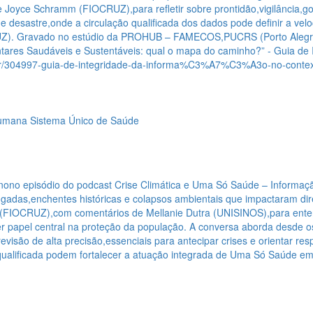
e Joyce Schramm (FIOCRUZ),para refletir sobre prontidão,vigilância,
e desastre,onde a circulação qualificada dos dados pode definir a vel
Z). Gravado no estúdio da PROHUB – FAMECOS,PUCRS (Porto Alegre-
tares Saudáveis e Sustentáveis: qual o mapa do caminho?” - Guia de 
/pt-br/304997-guia-de-integridade-da-informa%C3%A7%C3%A3o-no-conte
Humana
Sistema Único de Saúde
nono episódio do podcast Crise Climática e Uma Só Saúde – Informaç
adas,enchentes históricas e colapsos ambientais que impactaram di
 (FIOCRUZ),com comentários de Mellanie Dutra (UNISINOS),para enten
ter papel central na proteção da população. A conversa aborda desde os
evisão de alta precisão,essenciais para antecipar crises e orientar r
ão qualificada podem fortalecer a atuação integrada de Uma Só Saúde e