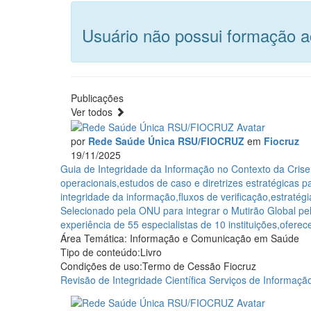
Usuário não possui formação 
Publicações
Ver todos
por
Rede Saúde Única RSU/FIOCRUZ
em
Fiocruz
19/11/2025
Guia
Guia de Integridade da Informação no Contexto da Crise
de
operacionais,estudos de caso e diretrizes estratégicas
Integridade
integridade da informação,fluxos de verificação,estratég
da
Selecionado pela ONU para integrar o Mutirão Global 
Informação
experiência de 55 especialistas de 10 instituições,ofere
no
Área Temática:
Informação e Comunicação em Saúde
Contexto
Tipo de conteúdo:
Livro
da
Condições de uso:
Termo de Cessão Fiocruz
Crise
Revisão de Integridade Científica
Serviços de Informaçã
Climática
no