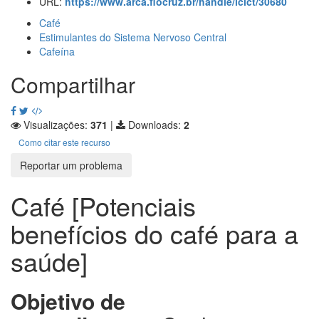
URL:
https://www.arca.fiocruz.br/handle/icict/30680
Café
Estimulantes do Sistema Nervoso Central
Cafeína
Compartilhar
Visualizações:
371
|
Downloads:
2
Como citar este recurso
Reportar um problema
Café [Potenciais
benefícios do café para a
saúde]
Objetivo de