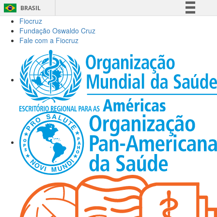
BRASIL
Fiocruz
Simplifique!
Fundação Oswaldo Cruz
Comunica BR
Fale com a Fiocruz
Participe
Acesso à informação
Legislação
Canais