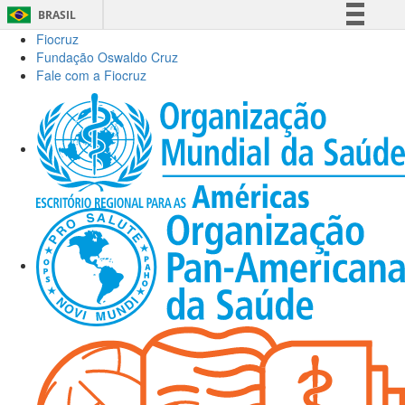
BRASIL
Fiocruz
Simplifique!
Fundação Oswaldo Cruz
Comunica BR
Fale com a Fiocruz
Participe
Acesso à informação
Legislação
Canais