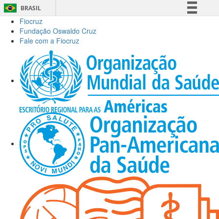
BRASIL
Fiocruz
Simplifique!
Fundação Oswaldo Cruz
Comunica BR
Fale com a Fiocruz
Participe
Acesso à informação
Legislação
Canais