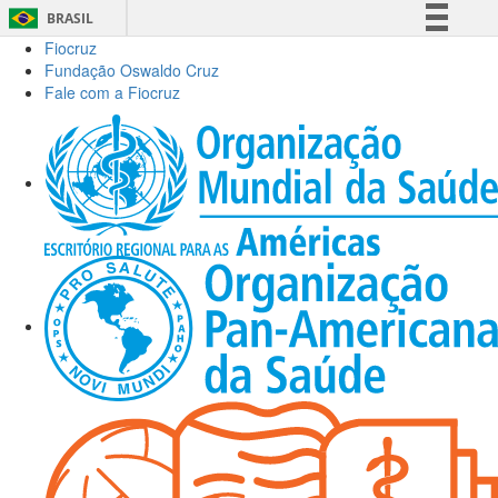
BRASIL
Fiocruz
Simplifique!
Fundação Oswaldo Cruz
Comunica BR
Fale com a Fiocruz
Participe
Acesso à informação
Legislação
Canais