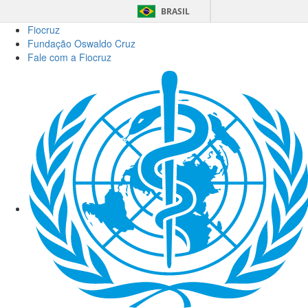
BRASIL
Fiocruz
Fundação Oswaldo Cruz
Fale com a Fiocruz