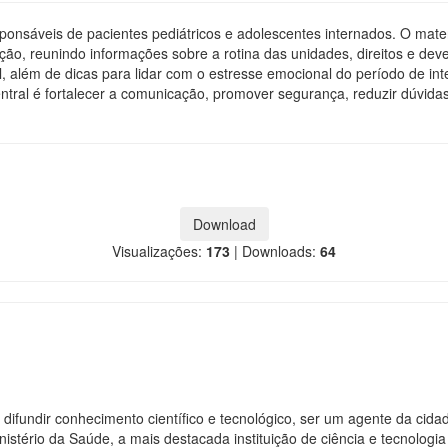
onsáveis de pacientes pediátricos e adolescentes internados. O materi
ação, reunindo informações sobre a rotina das unidades, direitos e d
l, além de dicas para lidar com o estresse emocional do período de int
 central é fortalecer a comunicação, promover segurança, reduzir dúvid
Download
Visualizações:
173
|
Downloads:
64
 difundir conhecimento científico e tecnológico, ser um agente da cid
istério da Saúde, a mais destacada instituição de ciência e tecnologi