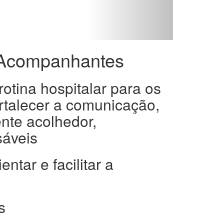
a Acompanhantes
otina hospitalar para os
rtalecer a comunicação,
nte acolhedor,
sáveis
ntar e facilitar a
s