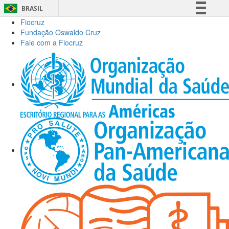
BRASIL
Fiocruz
Simplifique!
Fundação Oswaldo Cruz
Comunica BR
Fale com a Fiocruz
Participe
Acesso à informação
Legislação
Canais