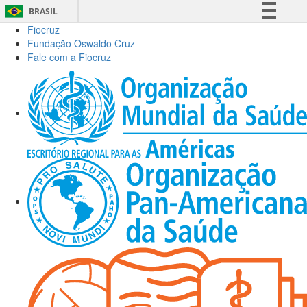
BRASIL
Fiocruz
Simplifique!
Fundação Oswaldo Cruz
Comunica BR
Fale com a Fiocruz
Participe
Acesso à informação
Legislação
Canais